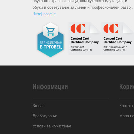
обука по странски јазици; компјутерска едукација; и
обуки и советување за личен и професионален развој.
Читај повеќе
Информации
Кори
За нас
Контакт
Вработување
Мапа на
Услови за користење