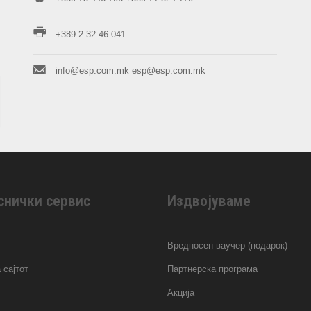
+389 2 32 46 041
info@esp.com.mk
esp@esp.com.mk
снички сервис
Издвојуваме
Вредносен ваучер (подарок)
 сајтот
Партнерска програма
Акција