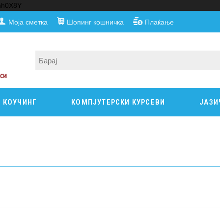
nnh0X8Y
Моја сметка
Шопинг кошничка
Плаќање
КОУЧИНГ
КОМПЈУТЕРСКИ КУРСЕВИ
ЈАЗИ