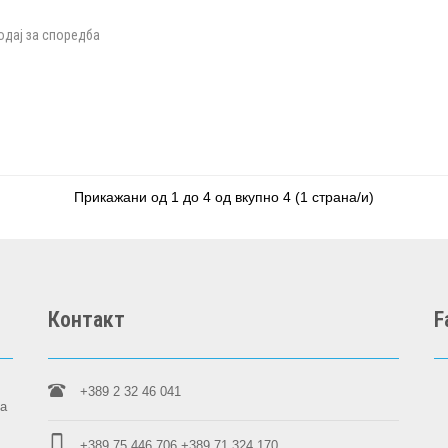
одај за споредба
Прикажани од 1 до 4 од вкупно 4 (1 страна/и)
Контакт
F
+389 2 32 46 041
на
+389 75 446 706
+389 71 324 170