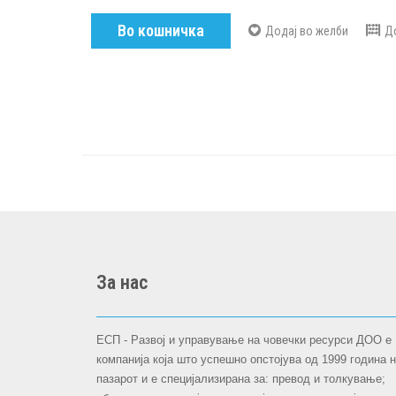
Во кошничка
Додај во желби
Д
За нас
ЕСП - Развој и управување на човечки ресурси ДОО е
компанија која што успешно опстојува oд 1999 година 
пазарот и е специјализирана за: превод и толкување;