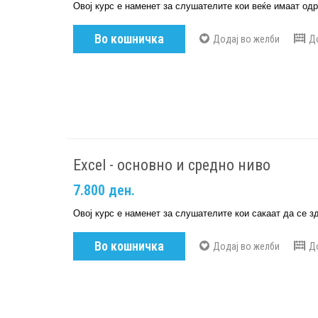
Овој курс е наменет за слушателите кои веќе имаат одр
Во кошничка
Додај во желби
Д
Excel - основно и средно ниво
7.800 ден.
Овој курс е наменет за слушателите кои сакаат да се з
Во кошничка
Додај во желби
Д