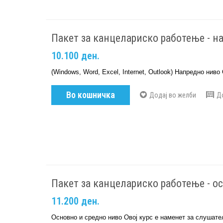
Пакет за канцелариско работење - н
10.100 ден.
(Windows, Word, Excel, Internet, Outlook) Напредно ниво
Во кошничка
Додај во желби
Д
Пакет за канцелариско работење - о
11.200 ден.
Основно и средно ниво Овој курс е наменет за слушате