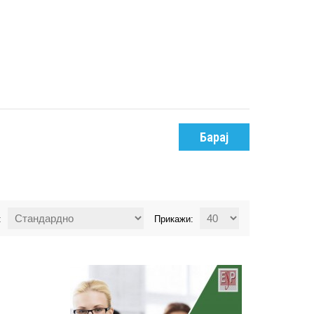
Барај
:
Прикажи: