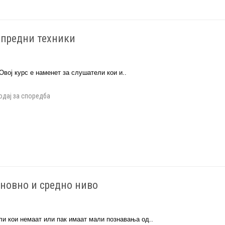
апредни техники
 Овој курс е наменет за слушатели кои и..
одај за споредба
сновно и средно ниво
ли кои немаат или пак имаат мали познавања од..