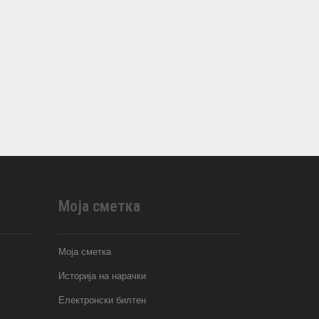
Моја сметка
Моја сметка
Историја на нарачки
Електронски билтен