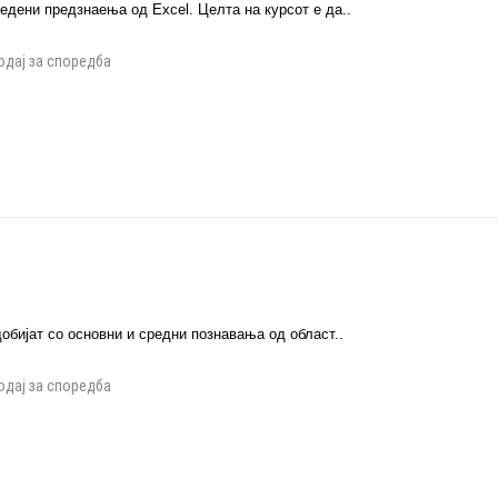
едени предзнаења од Excel. Целта на курсот е да..
одај за споредба
добијат со основни и средни познавања од област..
одај за споредба