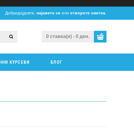
Добредојдовте,
најавете се
или
отворете сметка
.
0 ставка(и) - 0 ден.
ЧНИ КУРСЕВИ
БЛОГ