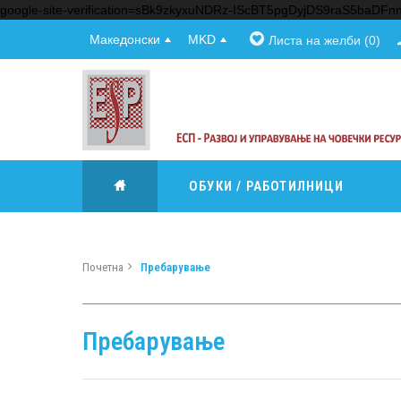
google-site-verification=sBk9zkyxuNDRz-IScBT5pgDyjDS9raS5baDF
Македонски
MKD
Листа на желби (0)
ОБУКИ / РАБОТИЛНИЦИ
Почетна
Пребарување
Пребарување