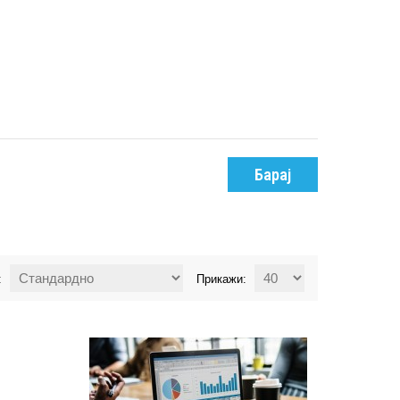
Барај
:
Прикажи: