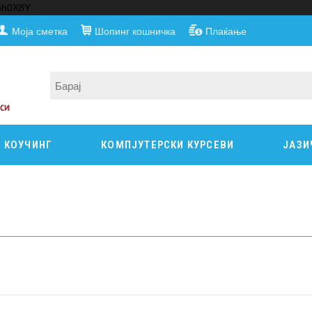
nnh0X8Y
Моја сметка
Шопинг кошничка
Плаќање
КОУЧИНГ
КОМПЈУТЕРСКИ КУРСЕВИ
ЈАЗИ