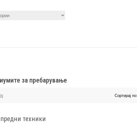
риумите за пребарување
Сортирај по
0)
апредни техники