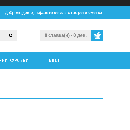
Добредојдовте,
најавете се
или
отворете сметка
.
0 ставка(и) - 0 ден.
ЧНИ КУРСЕВИ
БЛОГ