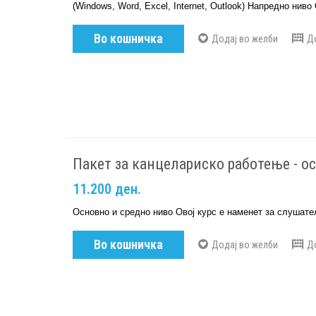
(Windows, Word, Excel, Internet, Outlook) Напредно ниво
Во кошничка
Додај во желби
Д
Пакет за канцелариско работење - о
11.200 ден.
Основно и средно ниво Овој курс е наменет за слушате
Во кошничка
Додај во желби
Д