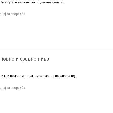
 Овој курс е наменет за слушатели кои и..
одај за споредба
сновно и средно ниво
ли кои немаат или пак имаат мали познавања од..
одај за споредба