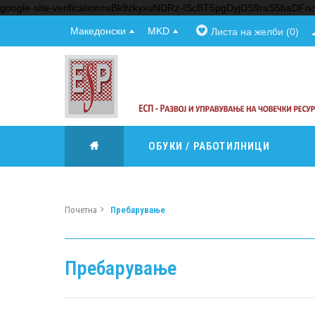
google-site-verification=sBk9zkyxuNDRz-IScBT5pgDyjDS9raS5baDF
Македонски
MKD
Листа на желби (0)
ОБУКИ / РАБОТИЛНИЦИ
Почетна
Пребарување
Пребарување