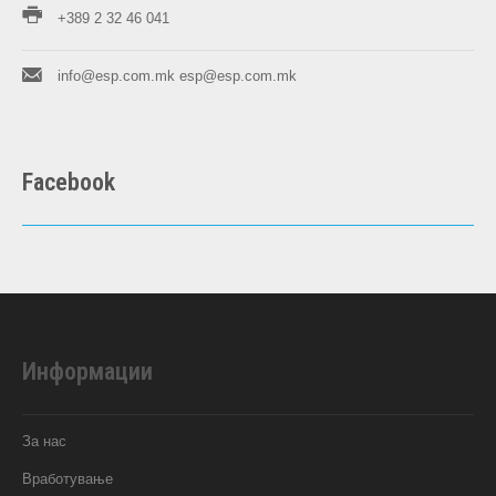
+389 2 32 46 041
info@esp.com.mk
esp@esp.com.mk
Facebook
Информации
За нас
Вработување