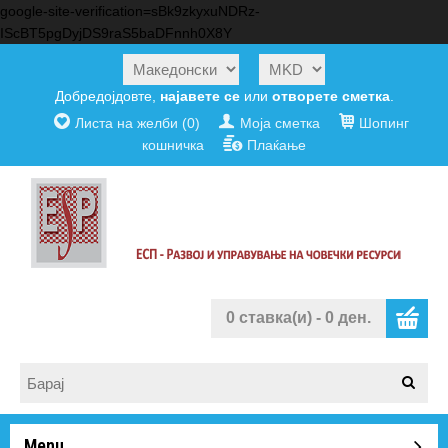
google-site-verification=sBk9zkyxuNDRz-
IScBT5pgDyjDS9raS5baDFnnh0X8Y
Добредојдовте,
најавете се
или
отворете сметка
.
Листа на желби (0)
Моја сметка
Шопинг
кошничка
Плаќање
0 ставка(и) - 0 ден.
Menu