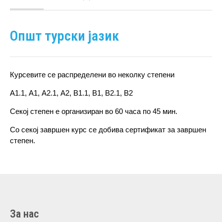
Општ турски јазик
Курсевите се распределени во неколку степени
А1.1, А1, А2.1, А2, B1.1, B1, B2.1, B2
Секој степен е организиран во 60 часа по 45 мин.
Со секој завршен курс се добива сертификат за завршен
степен.
За нас