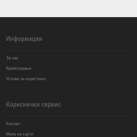
Информации
За нас
Вработување
Услови за користење
Кориснички сервис
Контакт
Мапа на сајтот