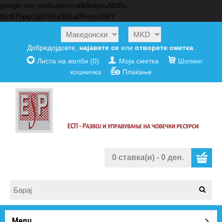
google-site-verification=sBk9zkyxuNDRz-
IScBT5pgDyjDS9raS5baDFnnh0X8Y
Добредојдовте,
најавете се
или
отворете сметка
.
Листа на желби (0)
Моја сметка
Шопинг
кошничка
Плаќање
0 ставка(и) - 0 ден.
Menu