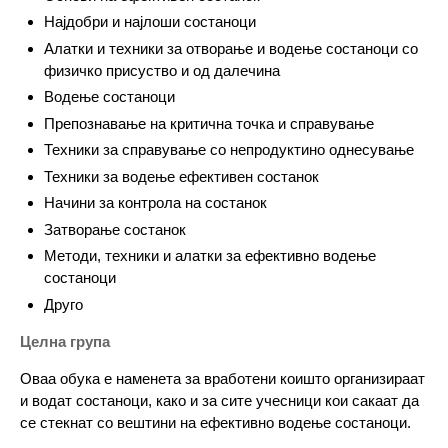
Најдобри и најлоши состаноци
Алатки и техники за отворање и водење состаноци со
физичко присуство и од далечина
Водење состаноци
Препознавање на критична точка и справување
Техники за справување со непродуктино однесување
Техники за водење ефективен состанок
Начини за контрола на состанок
Затворање состанок
Методи, техники и алатки за ефективно водење
состаноци
Друго
Целна група
Оваа обука е наменета за вработени коишто организираат
и водат состаноци, како и за сите учесници кои сакаат да
се стекнат со вештини на ефективно водење состаноци.