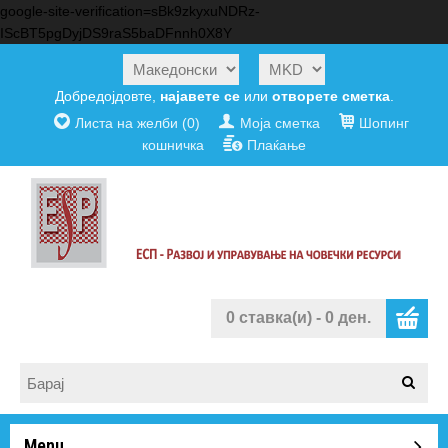
google-site-verification=sBk9zkyxuNDRz-
IScBT5pgDyjDS9raS5baDFnnh0X8Y
Добредојдовте,
најавете се
или
отворете сметка
.
Листа на желби (0)
Моја сметка
Шопинг
кошничка
Плаќање
0 ставка(и) - 0 ден.
Menu