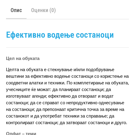
Опис
Оценки (0)
Ефективно водење состаноци
Цел на обуката
Целта на обуката е стекнување и/или подобрување
вештини за ефективно водење состаноци со користење на
соодветни алатки и техники. По комплетирање на обуката,
учесниците ќе можат: да планираат состаноци; да
изготвуваат агенди; ефективно да отвораат и водат
состаноци; да се справат со непродуктивно однесување
на состаноци; да препознаат критична точка за време на
состанокот и да употребат техники за справање; да
контролираат состаноци; да затвораат состаноци и друго.
Опфат – теми