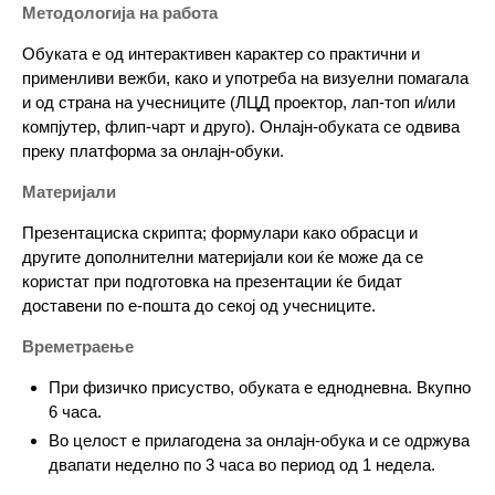
Методологија на работа
Обуката е од интерактивен карактер со практични и
применливи вежби, како и употреба на визуелни помагала
и од страна на учесниците (ЛЦД проектор, лап-топ и/или
компјутер, флип-чарт и друго). Онлајн-обуката се одвива
преку платформа за онлајн-обуки.
Материјали
Презентациска скрипта; формулари како обрасци и
другите дополнителни материјали кои ќе може да се
користат при подготовка на презентации ќе бидат
доставени по е-пошта до секој од учесниците.
Времетраење
При физичко присуство, обуката е еднодневна. Вкупно
6 часа.
Во целост е прилагодена за онлајн-обука и се одржува
двапати неделно по 3 часа во период од 1 недела.