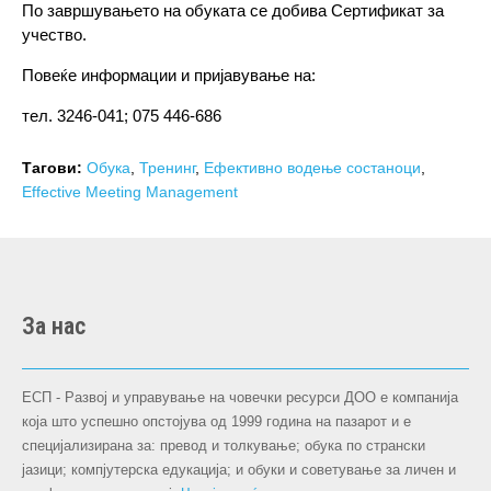
По завршувањето на обуката се добива Сертификат за
учество.
Повеќе информации и пријавување на:
тел. 3246-041; 075 446-686
Тагови:
Обука
,
Тренинг
,
Ефективно водење состаноци
,
Effective Meeting Management
За нас
ЕСП - Развој и управување на човечки ресурси ДОО е компанија
која што успешно опстојува oд 1999 година на пазарот и е
специјализирана за: превод и толкување; обука по странски
јазици; компјутерска едукација; и обуки и советување за личен и