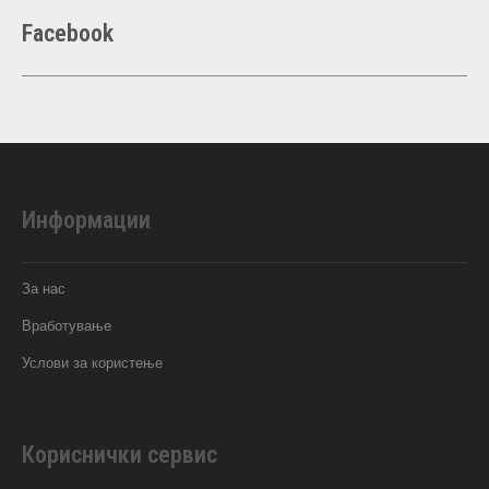
Facebook
Информации
За нас
Вработување
Услови за користење
Кориснички сервис