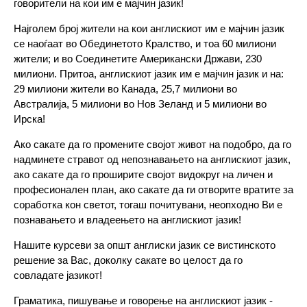
говорители на кои им е мајчин јазик!
Најголем број жители на кои англискиот им е мајчин јазик
се наоѓаат во Обединетото Кралство, и тоа 60 милиони
жители; и во Соединетите Американски Држави, 230
милиони. Притоа, англискиот јазик им е мајчин јазик и на:
29 милиони жители во Канада, 25,7 милиони во
Австралија, 5 милиони во Нов Зеланд и 5 милиони во
Ирска!
Ако сакате да го промените својот живот на подобро, да го
надминете стравот од непознавањето на англискиот јазик,
ако сакате да го проширите својот видокруг на личен и
професионален план, ако сакате да ги отворите вратите за
соработка кон светот, тогаш почитувани, неопходно Ви е
познавањето и владеењето на англискиот јазик!
Нашите курсеви за општ англиски јазик се вистинското
решение за Вас, доколку сакате во целост да го
совладате јазикот!
Граматика, пишување и говорење на англискиот јазик -