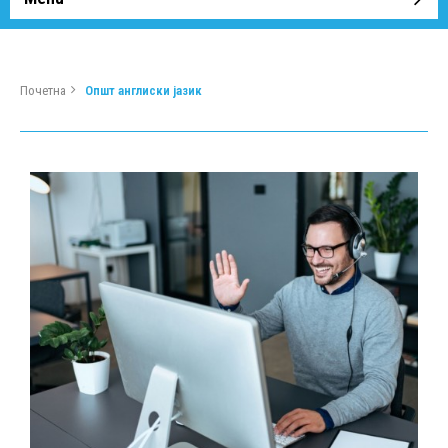
Почетна
Општ англиски јазик