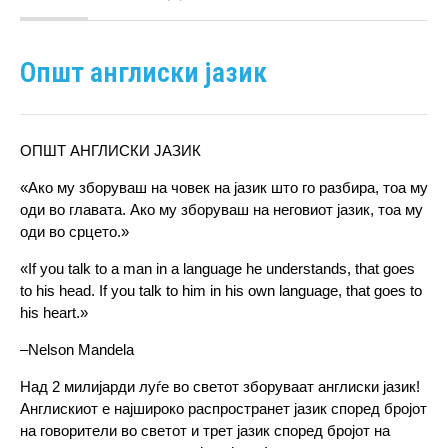
Општ англиски јазик
ОПШТ АНГЛИСКИ ЈАЗИК
«Ако му зборуваш на човек на јазик што го разбира, тоа му
оди во главата. Ако му зборуваш на неговиот јазик, тоа му
оди во срцето.»
«If you talk to a man in a language he understands, that goes
to his head. If you talk to him in his own language, that goes to
his heart.»
‒Nelson Mandela
Над 2 милијарди луѓе во светот зборуваат англиски јазик!
Англискиот е најшироко распространет јазик според бројот
на говорители во светот и трет јазик според бројот на