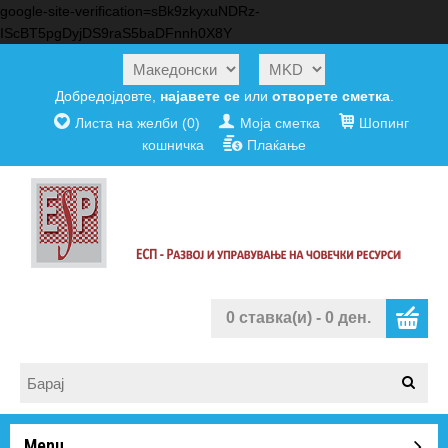
google-site-verification=sBk9zkyxuNDRz-
IScBT5pgDyjDS9raS5baDFnnh0X8Y
Добредојдовте,
најавете се
или
отворете сметка
.
Листа на желби (0)
Моја сметка
Шопинг
кошничка
Плаќање
0 ставка(и) - 0 ден.
Menu