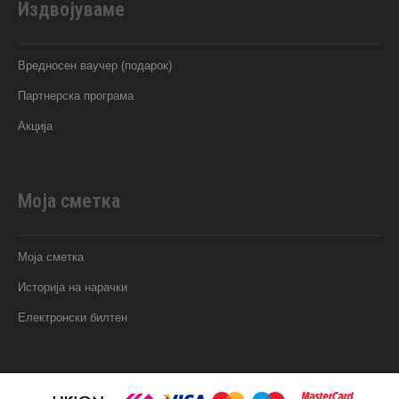
Издвојуваме
Вредносен ваучер (подарок)
Партнерска програма
Акција
Моја сметка
Моја сметка
Историја на нарачки
Електронски билтен