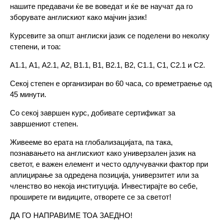
нашите предавачи ќе ве воведат и ќе ве научат да го
зборувате англискиот како мајчин јазик!
Курсевите за општ англиски јазик се поделени во неколку
степени, и тоа:
А1.1, А1, А2.1, А2, B1.1, B1, B2.1, B2, C1.1, C1, C2.1 и C2.
Секој степен е организиран во 60 часа, со времетраење од
45 минути.
Со секој завршен курс, добивате сертификат за
завршениот степен.
Живееме во ерата на глобализацијата, па така,
познавањето на англискиот како универзален јазик на
светот, е важен елемент и често одлучувачки фактор при
аплицирање за одредена позиција, универзитет или за
членство во некоја институција. Инвестирајте во себе,
проширете ги видиците, отворете се за светот!
ДА ГО НАПРАВИМЕ ТОА ЗАЕДНО!