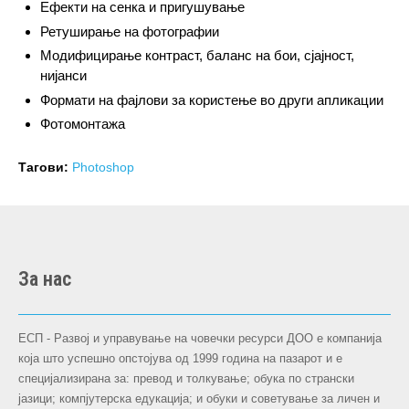
Ефекти на сенка и пригушување
Ретуширање на фотографии
Модифицирање контраст, баланс на бои, сјајност,
нијанси
Формати на фајлови за користење во други апликации
Фотомонтажа
Тагови:
Photoshop
За нас
ЕСП - Развој и управување на човечки ресурси ДОО е компанија
која што успешно опстојува oд 1999 година на пазарот и е
специјализирана за: превод и толкување; обука по странски
јазици; компјутерска едукација; и обуки и советување за личен и