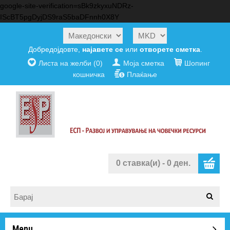
google-site-verification=sBk9zkyxuNDRz-
IScBT5pgDyjDS9raS5baDFnnh0X8Y
Добредојдовте,
најавете се
или
отворете сметка
.
Листа на желби (0)
Моја сметка
Шопинг
кошничка
Плаќање
0 ставка(и) - 0 ден.
Menu