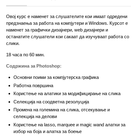
Овој курс е наменет за слушателите кои имаат одредени
предзнаења за работа на компјутери и Windows. Курсот е
наменет за графички дизајнери, web дизајнери и
останатите слушатели кои сакаат да изучуваат работа со
слики.
18 часа по 60 мин.
Содржина за Photoshop:
Основни поими за компјутерска графика
Работна површина
Користење на алатики за модифицирање на слика
Селекција на соодветна резолуција
Промена на големина на слика, отсекување и
селекција на делови
Користење на lasso, marquee и magic wand алатки за
избор на боја и алатка за боење