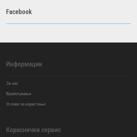
Facebook
Информации
За нас
Вработување
Услови за користење
Кориснички сервис