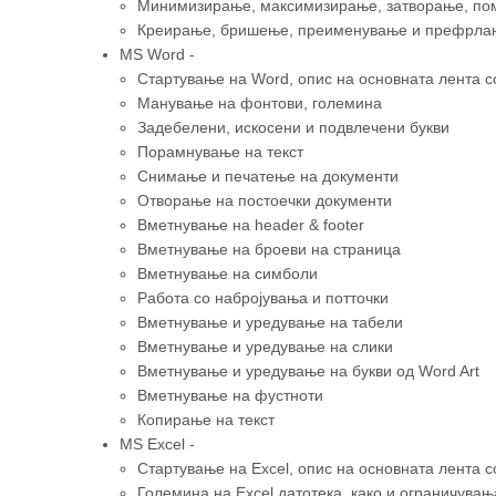
Минимизирање, максимизирање, затворање, по
Креирање, бришење, преименување и префрлањ
MS Word -
Стартување на Word, опис на основната лента с
Манување на фонтови, големина
Задебелени, искосени и подвлечени букви
Порамнување на текст
Снимање и печатење на документи
Отворање на постоечки документи
Вметнување на header & footer
Вметнување на броеви на страница
Вметнување на симболи
Работа со набројувања и потточки
Вметнување и уредување на табели
Вметнување и уредување на слики
Вметнување и уредување на букви од Word Art
Вметнување на фустноти
Копирање на текст
MS Excel -
Стартување на Excel, опис на основната лента с
Големина на Excel датотека, како и ограничувањ