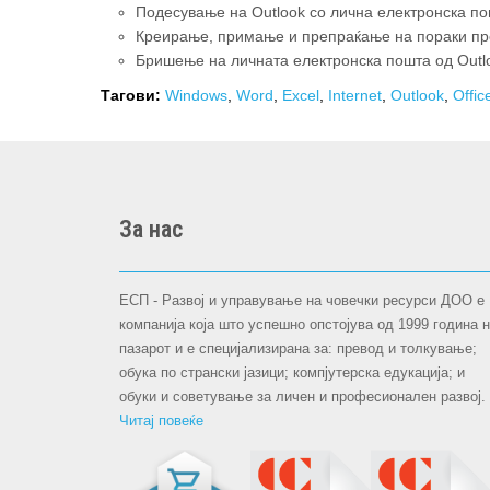
Подесување на Outlook со лична електронска п
Креирање, примање и препраќање на пораки пре
Бришење на личната електронска пошта од Outlo
Тагови:
Windows
,
Word
,
Excel
,
Internet
,
Outlook
,
Offic
За нас
ЕСП - Развој и управување на човечки ресурси ДОО е
компанија која што успешно опстојува oд 1999 година 
пазарот и е специјализирана за: превод и толкување;
обука по странски јазици; компјутерска едукација; и
обуки и советување за личен и професионален развој.
Читај повеќе