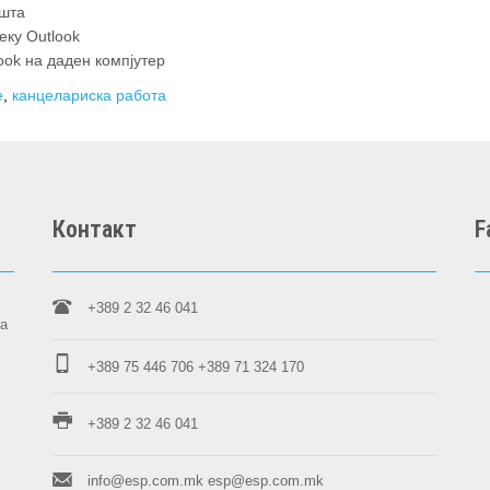
ошта
ку Outlook
ok на даден компјутер
e
,
канцелариска работа
Контакт
F
+389 2 32 46 041
на
+389 75 446 706
+389 71 324 170
+389 2 32 46 041
info@esp.com.mk
esp@esp.com.mk