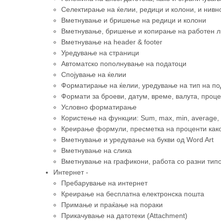
Селектирање на ќелии, редици и колони, и нив
Вметнување и бришење на редици и колони
Вметнување, бришење и копирање на работен л
Вметнување на header & footer
Уредување на страници
Автоматско пополнување на податоци
Спојување на ќелии
Форматирање на ќелии, уредување на тип на по
Формати за броеви, датум, време, валута, проц
Условно форматирање
Користење нa функции: Sum, max, min, average, 
Креирање формули, пресметка на проценти как
Вметнување и уредување на букви од Word Art
Вметнување на слика
Вметнување на графикони, работа со разни тип
Интернет -
Пребарување на интернет
Креирање на бесплатна електронска пошта
Примање и праќање на пораки
Прикачување на датотеки (Attachment)