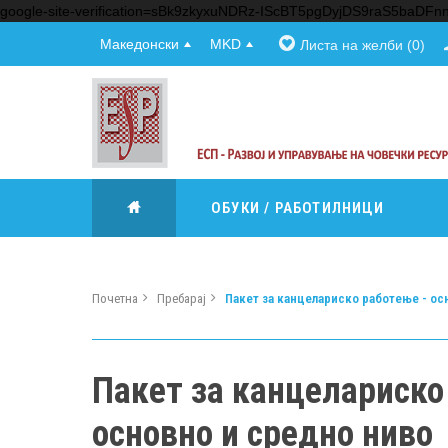
google-site-verification=sBk9zkyxuNDRz-IScBT5pgDyjDS9raS5baDF
Македонски
MKD
Листа на желби (0)
ОБУКИ / РАБОТИЛНИЦИ
Почетна
Пребарај
Пакет за канцелариско работење - ос
Пакет за канцелариско
основно и средно ниво