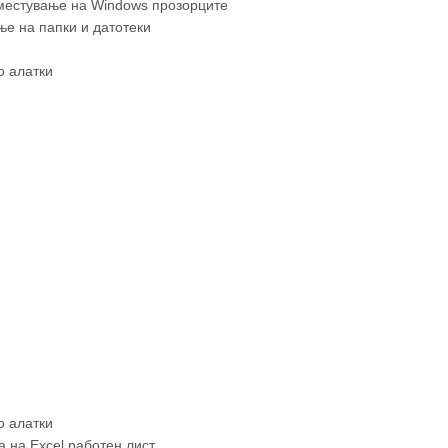
местување на Windows прозорците
е на папки и датотеки
о алатки
о алатки
а на Excel работен лист