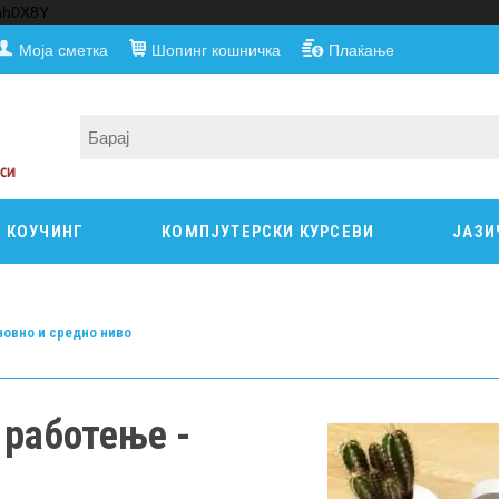
nnh0X8Y
Моја сметка
Шопинг кошничка
Плаќање
КОУЧИНГ
КОМПЈУТЕРСКИ КУРСЕВИ
ЈАЗИ
новно и средно ниво
 работење -