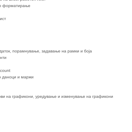
но форматирање
ист
даток, порамнување, задавање на рамки и боја
енти
count
о даноци и маржи
ови на графикони, уредување и изменување на графикони