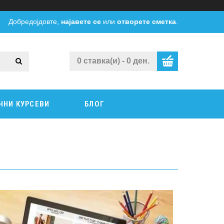
Добредојдовте,
најавете се
или
отворете сметка
.
0 ставка(и) - 0 ден.
ЧНИ КУРСЕВИ
БЛОГ