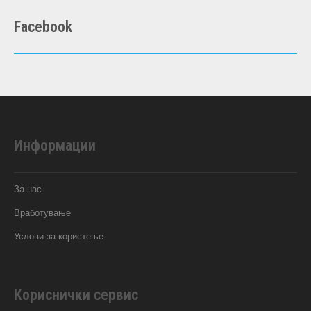
Facebook
Информации
За нас
Вработување
Услови за користење
Кориснички сервис