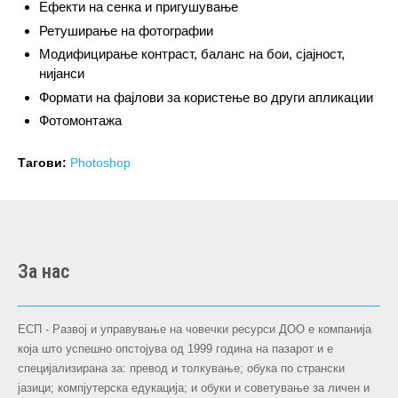
Ефекти на сенка и пригушување
Ретуширање на фотографии
Модифицирање контраст, баланс на бои, сјајност,
нијанси
Формати на фајлови за користење во други апликации
Фотомонтажа
Тагови:
Photoshop
За нас
ЕСП - Развој и управување на човечки ресурси ДОО е компанија
која што успешно опстојува oд 1999 година на пазарот и е
специјализирана за: превод и толкување; обука по странски
јазици; компјутерска едукација; и обуки и советување за личен и