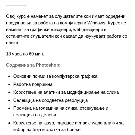
Овој курс е наменет за слушателите кои имаат одредени
предзнаења за работа на компјутери и Windows. Курсот е
наменет за графички дизајнери, web дизајнери и
останатите слушатели кои сакаат да изучуваат работа со
слики.
18 часа по 60 мин.
Содржина за Photoshop:
Основни поими за компјутерска графика
Работна површина
Користење на алатики за модифицирање на слика
Селекција на соодветна резолуција
Промена на големина на слика, отсекување и
селекција на делови
Користење на lasso, marquee и magic wand алатки за
избор на боја и алатка за боење