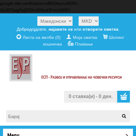
google-site-verification=sBk9zkyxuNDRz-
IScBT5pgDyjDS9raS5baDFnnh0X8Y
Добредојдовте,
најавете се
или
отворете сметка
.
Листа на желби (0)
Моја сметка
Шопинг
кошничка
Плаќање
0 ставка(и) - 0 ден.
Menu